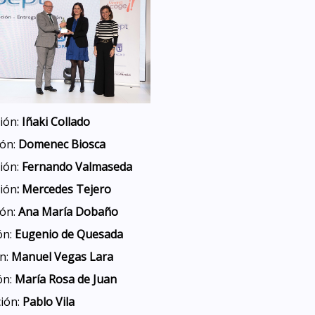
ión:
Iñaki Collado
ón:
Domenec Biosca
ión:
Fernando Valmaseda
ción
: Mercedes Tejero
ión:
Ana María Dobaño
ón:
Eugenio de Quesada
n:
Manuel Vegas Lara
ón:
María Rosa de Juan
ción:
Pablo Vila