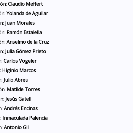
ión:
Claudio Meffert
ón:
Yolanda de Aguilar
n:
Juan Morales
ón:
Ramón Estalella
ión:
Anselmo de la Cruz
ón:
Julia Gómez Prieto
n:
Carlos Vogeler
:
Higinio Marcos
n:
Julio Abreu
ión:
Matilde Torres
ón:
Jesús Gatell
n:
Andrés Encinas
n:
Inmaculada Palencia
n:
Antonio Gil