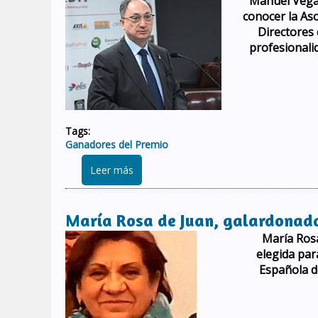
Manuel Vegas
conocer la As
Directores 
profesionali
Tags:
Ganadores del Premio
sobre Manuel Vegas Lara galardonado c
Leer más
María Rosa de Juan, galardonada 
María Rosa
elegida par
Española de