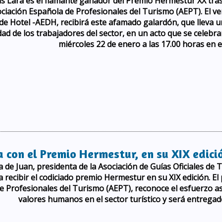
 Lara es el flamante ganador del Premio Hermestur XX tras l
ociación Española de Profesionales del Turismo (AEPT). El ve
de Hotel -AEDH, recibirá este afamado galardón, que lleva un
dad de los trabajadores del sector, en un acto que se celebr
miércoles 22 de enero a las 17.00 horas en e
on el Premio Hermestur en su XX edición
con el Premio Hermestur, en su XIX edici
 de Juan, presidenta de la Asociación de Guías Oficiales de 
a recibir el codiciado premio Hermestur en su XIX edición. E
 Profesionales del Turismo (AEPT), reconoce el esfuerzo aso
valores humanos en el sector turístico y será entrega