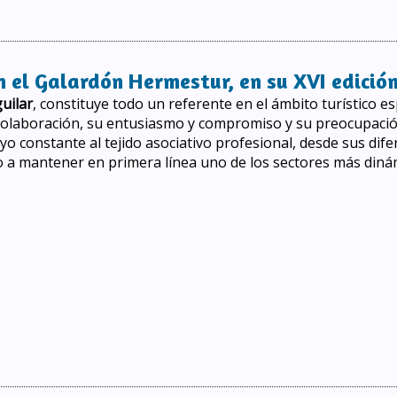
Galardón Hermestur, en su XVII edición
 el Galardón Hermestur, en su XVI edició
uilar
, constituye todo un referente en el ámbito turístico es
colaboración, su entusiasmo y compromiso y su preocupación c
yo constante al tejido asociativo profesional, desde sus dif
 a mantener en primera línea uno de los sectores más dinám
el Galardón Hermestur, en su XVI edición