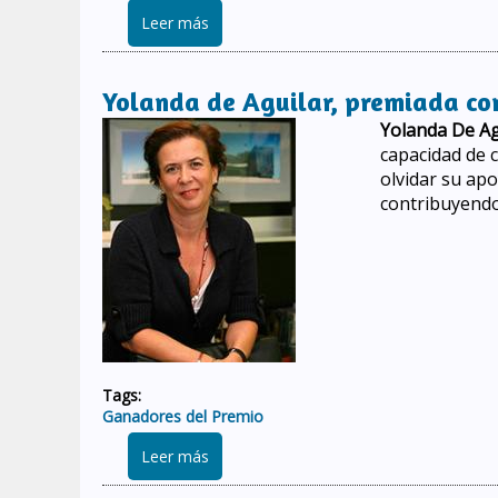
sobre Claudio Meffert, premiado con el 
Leer más
Yolanda de Aguilar, premiada con
Yolanda De Ag
capacidad de 
olvidar su apo
contribuyendo
Tags:
Ganadores del Premio
sobre Yolanda de Aguilar, premiada con 
Leer más