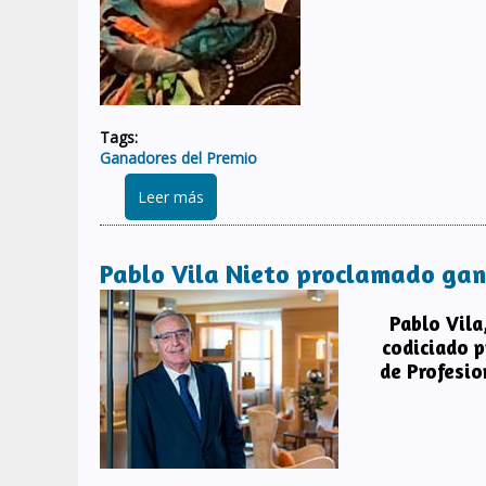
Tags:
Ganadores del Premio
sobre María Rosa de Juan, galardonada 
Leer más
Pablo Vila Nieto proclamado gan
Pablo Vila
codiciado p
de Profesio