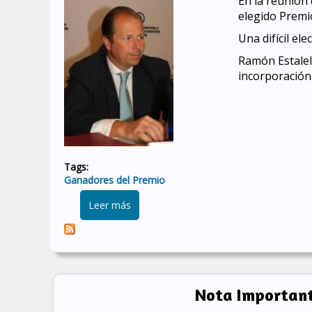
En la reunión 
elegido Premi
Una difícil el
Ramón Estalel
incorporación
Tags:
Ganadores del Premio
sobre Ramón Estalella Halffter, ganador
Leer más
Nota Importan