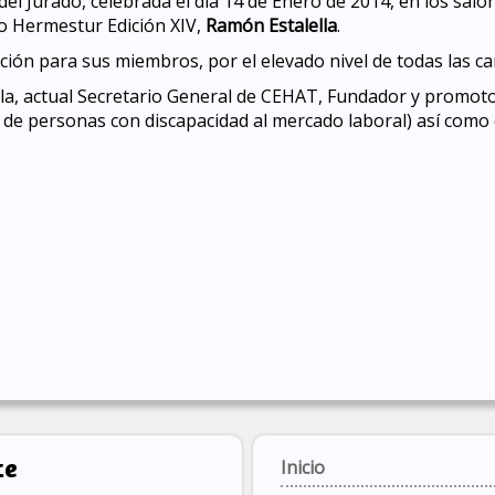
del Jurado, celebrada el día 14 de Enero de 2014, en los sal
o Hermestur Edición XIV,
Ramón Estalella
.
ección para sus miembros, por el elevado nivel de todas las c
la, actual Secretario General de CEHAT, Fundador y promotor
 de personas con discapacidad al mercado laboral) así como d
 de la XIV Edición del Premio Hermestur.
te
Inicio