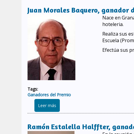
Juan Morales Baquero, ganador d
Nace en Grana
hoteleria.
Realiza sus e
Escuela (Prom
Efectúa sus pr
Tags:
Ganadores del Premio
sobre Juan Morales Baquero, ganador d
Leer más
Ramón Estalella Halffter, ganado